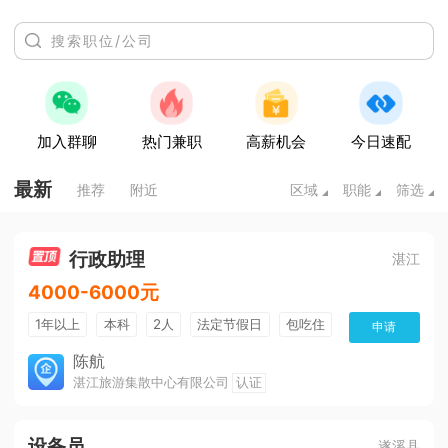
加入群聊
热门兼职
高薪机会
今日速配
最新
推荐
附近
区域
职能
筛选
行政助理
湛江
4000-6000元
1年以上
本科
2人
法定节假日
包吃住
申请
五险一金
陈航
湛江旅游集散中心有限公司
认证
设备员
遂溪县