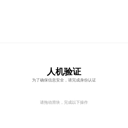
人机验证
为了确保信息安全，请完成身份认证
请拖动滑块，完成以下操作