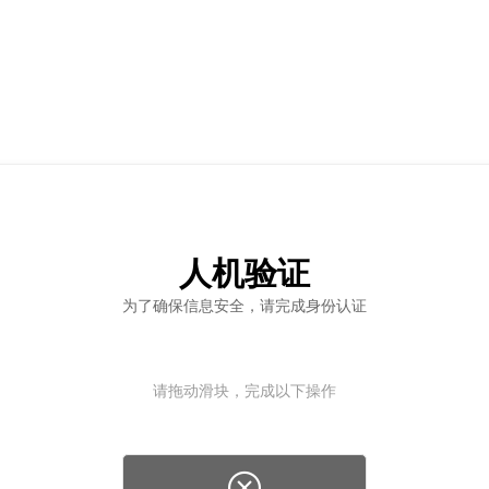
人机验证
为了确保信息安全，请完成身份认证
请拖动滑块，完成以下操作
