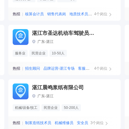
热招
核算会计员
销售代表岗
地质技术员
技术岗
4个岗位
湛江市圣达机动车驾驶员培训有限公司
广东-湛江
服务业
民营企业
10-50人
热招
招生顾问
品牌运营-湛江专场
客服岗位
4个岗位
销售
湛江晨鸣浆纸有限公司
广东-湛江
机械/设备/技工
民营企业
50-200人
热招
制浆造纸技术员
机械维修员
安全员
3个岗位