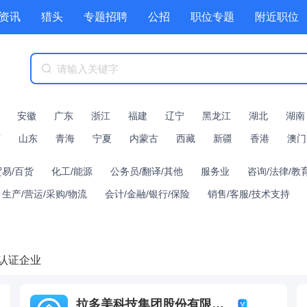
资讯
猎头
专题招聘
公招
职位专题
附近职位
安徽
广东
浙江
福建
辽宁
黑龙江
湖北
湖南
西
山东
青海
宁夏
内蒙古
西藏
新疆
香港
澳门
贸易/百货
化工/能源
公务员/翻译/其他
服务业
咨询/法律/教
生产/营运/采购/物流
会计/金融/银行/保险
销售/客服/技术支持
认证企业
拉多美科技集团股份有限公司