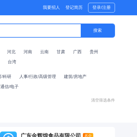
我要招人
登记简历
登录/注册
河北
河南
云南
甘肃
广西
贵州
台湾
育/科研
人事/行政/高级管理
建筑/房地产
通信/电子
清空筛选条件
广东金辉煌食品有限公司
名企