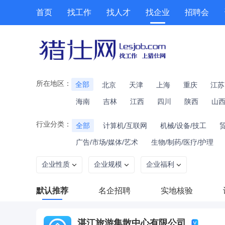
首页
找工作
找人才
找企业
招聘会
所在地区：
全部
北京
天津
上海
重庆
江苏
海南
吉林
江西
四川
陕西
山
行业分类：
全部
计算机/互联网
机械/设备/技工
广告/市场/媒体/艺术
生物/制药/医疗/护理
企业性质
企业规模
企业福利
默认推荐
名企招聘
实地核验
湛江旅游集散中心有限公司