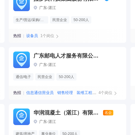
广东-湛江
生产/营运/采购/物流
民营企业
50-200人
热招
设备员
1个岗位
广东邮电人才服务有限公司湛江分公司
广东-湛江
通信/电子
民营企业
50-200人
热招
信息通信营业员
销售经理
装维工程师
4个岗位
商务经理
华润混凝土（湛江）有限公司
名企
广东-湛江
建筑/房地产
事业单位
50-200人