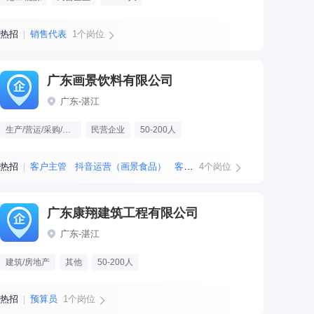
热招
销售代表
1个岗位
广东画景饮料有限公司
广东-湛江
生产/营运/采购/物流
民营企业
50-200人
热招
客户主管
抖音运营（画景食品）
客服专员
4个岗位
水电工
广东康翔建筑工程有限公司
广东-湛江
建筑/房地产
其他
50-200人
热招
预算员
1个岗位